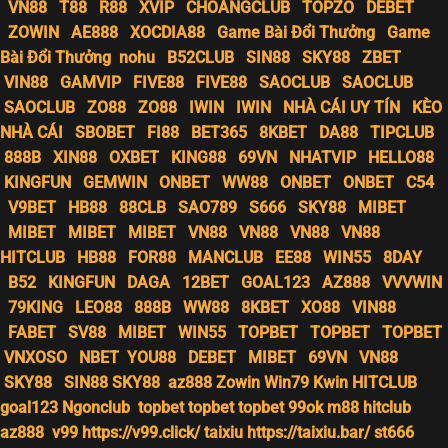
VN88
T88
R88
XVIP
CHOANGCLUB
TOPZO
DEBET
ZOWIN
AE888
XOCDIA88
Game Bài Đổi Thưởng
Game
Bài Đổi Thưởng
nohu
B52CLUB
SIN88
SKY88
ZBET
VIN88
GAMVIP
FIVE88
FIVE88
SAOCLUB
SAOCLUB
SAOCLUB
ZO88
ZO88
IWIN
IWIN
NHÀ CÁI UY TÍN
KÈO
NHÀ CÁI
SBOBET
FI88
BET365
8KBET
DA88
TIPCLUB
888B
XIN88
OXBET
KING88
69VN
NHATVIP
HELLO88
KINGFUN
GEMWIN
ONBET
WW88
ONBET
ONBET
C54
V9BET
HB88
88CLB
SAO789
S666
SKY88
MIBET
MIBET
MIBET
MIBET
VN88
VN88
VN88
VN88
HITCLUB
HB88
FOR88
MANCLUB
EE88
WIN55
8DAY
B52
KINGFUN
DAGA
12BET
GOAL123
AZ888
VVVWIN
79KING
LEO88
888B
WW88
8KBET
XO88
VIN88
FABET
SV88
MIBET
WIN55
TOPBET
TOPBET
TOPBET
VNXOSO
NBET
YOU88
DEBET
MIBET
69VN
VN88
SKY88
SIN88
SKY88
az888
Zowin
Win79
Kwin
HITCLUB
goal123
Ngonclub
topbet
topbet
topbet
99ok
m88
hitclub
az888
v99
https://v99.click/
taixiu
https://taixiu.bar/
st666