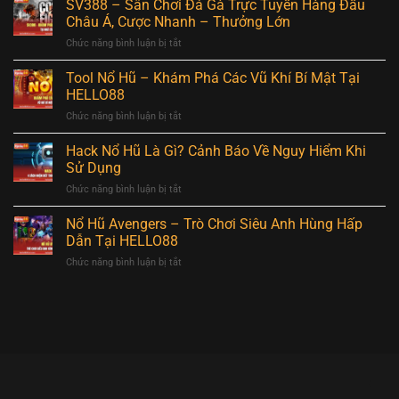
168
SV388 – Sân Chơi Đá Gà Trực Tuyến Hàng Đầu
Trận
Khó
–
Đấu
Châu Á, Cược Nhanh – Thưởng Lớn
Cưỡng
Trải
Đầy
Chức năng bình luận bị tắt
ở
Nghiệm
Kịch
SV388
Sân
Tính
–
Tool Nổ Hũ – Khám Phá Các Vũ Khí Bí Mật Tại
Chơi
Sân
Đá
HELLO88
Chơi
Gà
Chức năng bình luận bị tắt
ở
Đá
Hấp
Tool
Gà
Dẫn
Nổ
Hack Nổ Hũ Là Gì? Cảnh Báo Về Nguy Hiểm Khi
Trực
Vạn
Hũ
Tuyến
Sử Dụng
Người
–
Hàng
Mê
Chức năng bình luận bị tắt
ở
Khám
Đầu
Hack
Phá
Châu
Nổ
Nổ Hũ Avengers – Trò Chơi Siêu Anh Hùng Hấp
Các
Á,
Hũ
Vũ
Dẫn Tại HELLO88
Cược
Là
Khí
Nhanh
Chức năng bình luận bị tắt
ở
Gì?
Bí
–
Nổ
Cảnh
Mật
Thưởng
Hũ
Báo
Tại
Lớn
Avengers
Về
HELLO88
–
Nguy
Trò
Hiểm
Chơi
Khi
Siêu
Sử
Anh
Dụng
Hùng