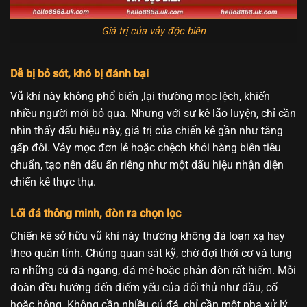
Giá trị của vảy độc biên
Dễ bị bỏ sót, khó bị đánh bại
Vũ khí này không phổ biến ,lại thường mọc lệch, khiến
nhiều người mới bỏ qua. Nhưng với sư kê lão luyện, chỉ cần
nhìn thấy dấu hiệu này, giá trị của chiến kê gần như tăng
gấp đôi. Vảy mọc đơn lẻ hoặc chệch khỏi hàng biên tiêu
chuẩn, tạo nên dấu ấn riêng như một dấu hiệu nhận diện
chiến kê thực thụ.
Lối đá thông minh, đòn ra chọn lọc
Chiến kê sở hữu vũ khí này thường không đá loạn xạ hay
theo quán tính. Chúng quan sát kỹ, chờ đợi thời cơ và tung
ra những cú đá ngang, đá mé hoặc phản đòn rất hiểm. Mỗi
đoàn đều hướng đến điểm yếu của đối thủ như đầu, cổ
hoặc hông. Không cần nhiều cú đá, chỉ cần một pha xử lý