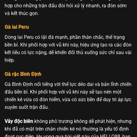
hợp cho những trận đấu đòi hỏi xử lý nhanh, ra đòn sớm
và kết thúc gọn.
Gà lai Peru
Dòng lai Peru có lật đá mạnh, phần thân chắc, thể trạng
bền bỉ. Khi phối hợp với vũ khí này, hiệu ứng tạo ra các đòn
kết liễu có lực nặng, dễ khiến đối thủ xuống sức chỉ sau vài
hiệp.
Gà rặc Bình Định
Gà Bình Định nổi tiếng với thể lực dẻo dai và bản lĩnh chiến
đấu bền bỉ. Khi phối hợp với vũ khí này sẽ tạo nên một
chiến kê vừa có đòn hiểm, vừa có sức bền để duy trì áp lực
xuyên suốt trận đấu.
Vảy độc biên
không phô trương không dễ phát hiện, nhưng
khi đã có mặt trên chân chiến kê nó thường là yếu tố định
đoạt cục diện. Hy vọng qua bài viết này của HELLO88, bạn