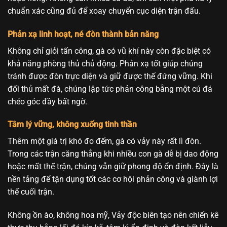
chuẩn xác cũng đủ để xoay chuyển cục diện trận đấu.
Phản xạ linh hoạt, né đòn thành bản năng
Không chỉ giỏi tấn công, gà có vũ khí này còn đặc biệt có
khả năng phòng thủ chủ động. Phản xạ tốt giúp chúng
tránh được đòn trực diện và giữ được thế đứng vững. Khi
đối thủ mất đà, chúng lập tức phản công bằng một cú đá
chéo góc đầy bất ngờ.
Tâm lý vững, không xuống tinh thần
Thêm một giá trị khó đo đếm, gà có vảy này rất lì đòn.
Trong các trận căng thẳng khi nhiều con gà dễ bị dao động
hoặc mất thế trận, chúng vẫn giữ phong độ ổn định. Đây là
nền tảng để tận dụng tốt các cơ hội phản công và giành lợi
thế cuối trận.
Không ồn ào, không hoa mỹ, Vảy độc biên tạo nên chiến kê