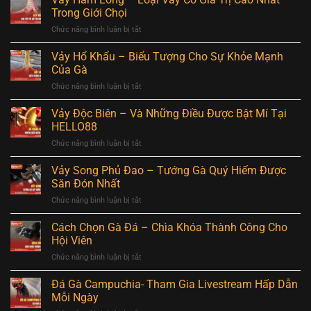
Trong Giới Chọi
Chức năng bình luận bị tắt
ở
Vảy
Hàm
Vảy Hổ Khẩu – Biểu Tượng Cho Sự Khỏe Mạnh
Long
Của Gà
–
Chức năng bình luận bị tắt
ở
Loại
Vảy
Vảy
Hổ
Vảy Độc Biên – Và Những Điều Được Bật Mí Tại
Có
Khẩu
Giá
HELLO88
–
Trị
Chức năng bình luận bị tắt
ở
Biểu
Cao
Vảy
Tượng
Nhất
Độc
Vảy Song Phủ Đao – Tướng Gà Quý Hiếm Được
Cho
Trong
Biên
Sự
Săn Đón Nhất
Giới
–
Khỏe
Chọi
Chức năng bình luận bị tắt
ở
Và
Mạnh
Vảy
Những
Của
Song
Cách Chọn Gà Đá – Chìa Khóa Thành Công Cho
Điều
Gà
Phủ
Được
Hội Viên
Đao
Bật
Chức năng bình luận bị tắt
ở
–
Mí
Cách
Tướng
Tại
Chọn
Đá Gà Campuchia- Tham Gia Livestream Hấp Dẫn
Gà
HELLO88
Gà
Quý
Mỗi Ngày
Đá
Hiếm