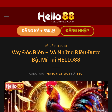
Bỏ
qua
nội
dung
ĐĂNG NHẬP
ĐĂNG KÝ + 58K 🎁
ĐÁ GÀ HELLO88
Vảy Độc Biên – Và Những Điều Được
Bật Mí Tại HELLO88
ĐĂNG VÀO
THÁNG 5 22, 2025
BỞI
SEO