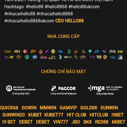
Hashtags: #hello88 #hello8868 #hello88ukcom
#nhacaihello88 #nhacaihello8868
#nhacaihello8868ukcom
CEO HELLO88
NHÀ CUNG CẤP
CHỨNG CHỈ BẢO MẬT
QUICK68
GOWIN
MMWIN
GAMVIP
GOLD88
SUNWIN
SUNWIN20
KUBET
KUBET77
HIT CLUB
HITCLUB
I9BET
I9 BET
DEBET
DEBET
VIN777
JBO
BK8
RED88
MIBET