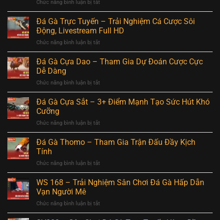
Chức năng bình luận bị tắt
ở
–
Được
Đá
Chìa
Săn
Gà
Đá Gà Trực Tuyến – Trải Nghiệm Cá Cược Sôi
Khóa
Đón
Campuchia-
Thành
Động, Livestream Full HD
Nhất
Tham
Công
Chức năng bình luận bị tắt
ở
Gia
Cho
Đá
Livestream
Hội
Gà
Đá Gà Cựa Dao – Tham Gia Dự Đoán Cược Cực
Hấp
Viên
Trực
Dẫn
Dễ Dàng
Tuyến
Mỗi
Chức năng bình luận bị tắt
ở
–
Ngày
Đá
Trải
Gà
Đá Gà Cựa Sắt – 3+ Điểm Mạnh Tạo Sức Hút Khó
Nghiệm
Cựa
Cá
Cưỡng
Dao
Cược
Chức năng bình luận bị tắt
ở
–
Sôi
Đá
Tham
Động,
Gà
Đá Gà Thomo – Tham Gia Trận Đấu Đầy Kịch
Gia
Livestream
Cựa
Dự
Tính
Full
Sắt
Đoán
HD
Chức năng bình luận bị tắt
ở
–
Cược
Đá
3+
Cực
Gà
WS 168 – Trải Nghiệm Sân Chơi Đá Gà Hấp Dẫn
Điểm
Dễ
Thomo
Mạnh
Vạn Người Mê
Dàng
–
Tạo
Chức năng bình luận bị tắt
ở
Tham
Sức
WS
Gia
Hút