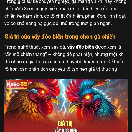
Trong giới sư kê chuyên nghiệp, gà mang vũ khí này không
chỉ được Xem là quý hiếm mà còn là dấu hiệu của một
chiến kê bẩm sinh, có tố chất đá hiểm, phản đòn, linh hoạt
và có khả năng hạ gục đối thủ trong thời gian ngắn.
Giá trị của vảy độc biên trong chọn gà chiến
Trong nghệ thuật xem vảy gà,
vảy độc biên
được xem là
“ẩn mã chiến thắng” – không dễ phát hiện, nhưng một khi
đã nhận ra giá trị của con gà thay đổi hoàn toàn. Để hiểu
rõ hơn, cần phân tích các yếu tố tạo nên giá trị thực sự.