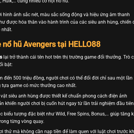
, Hulk,… cùng nhiều cơ hội nổ hũ.
với hình ảnh sắc nét, màu sắc sống động và hiệu ứng âm thanh
như được hóa thân vào hành trình của các siêu anh hùng, chiến
 nhất.
 nổ hũ Avengers tại HELLO88
s
lại trở thành cái tên hot trên thị trường game đổi thưởng. Trò 
i bật:
n đến 500 triệu đồng, người chơi có thể đổi đời chỉ sau một lần
 tựa game có mức thưởng cao nhất.
vật siêu anh hùng được thiết kế chuẩn phong cách điện ảnh
 khiến người chơi bị cuốn hút ngay từ lần trải nghiệm đầu tiên
c biểu tượng đặc biệt như Wild, Free Spins, Bonus,… giúp tăng 
trong từng vòng quay.
ơi thử mà không cần nạp tiền để làm quen với luật chơi trước kh