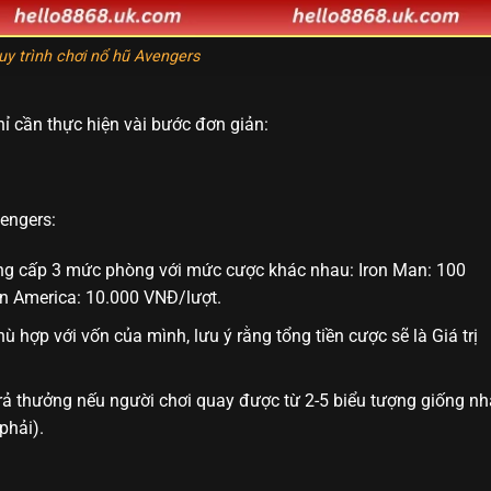
uy trình chơi nổ hũ Avengers
hỉ cần thực hiện vài bước đơn giản:
engers:
ng cấp 3 mức phòng với mức cược khác nhau: Iron Man: 100
in America: 10.000 VNĐ/lượt.
hợp với vốn của mình, lưu ý rằng tổng tiền cược sẽ là Giá trị
rả thưởng nếu người chơi quay được từ 2-5 biểu tượng giống n
phải).