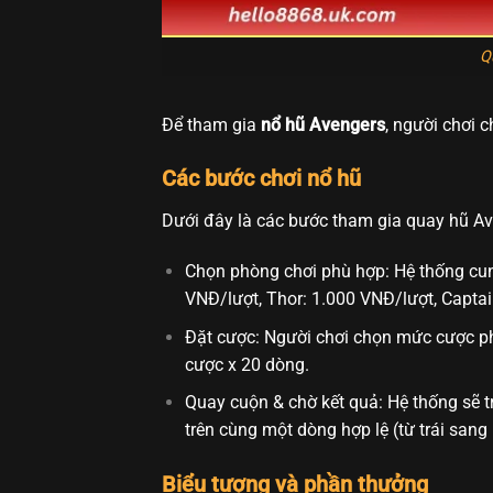
Q
Để tham gia
nổ hũ Avengers
, người chơi c
Các bước chơi nổ hũ
Dưới đây là các bước tham gia quay hũ Av
Chọn phòng chơi phù hợp: Hệ thống cu
VNĐ/lượt, Thor: 1.000 VNĐ/lượt, Capta
Đặt cược: Người chơi chọn mức cược phù 
cược x 20 dòng.
Quay cuộn & chờ kết quả: Hệ thống sẽ t
trên cùng một dòng hợp lệ (từ trái sang 
Biểu tượng và phần thưởng