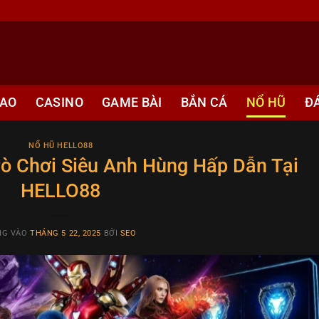
HAO
CASINO
GAME BÀI
BẮN CÁ
NỔ HŨ
Đ
NỔ HŨ HELLO88
rò Chơi Siêu Anh Hùng Hấp Dẫn Tại
HELLO88
NG VÀO
THÁNG 5 22, 2025
BỞI
SEO