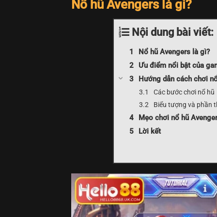
Nổ hũ Avengers là gì?
Nội dung bài viết:
Nổ hũ Avengers là gì?
Ưu điểm nổi bật của ga
Hướng dẫn cách chơi nổ
Các bước chơi nổ hũ
Biểu tượng và phần 
Mẹo chơi nổ hũ Avenger
Lời kết