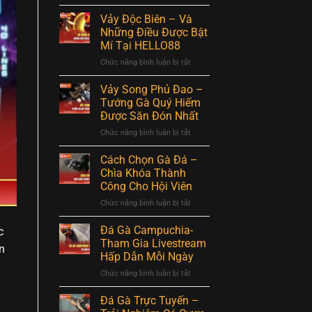
Vảy
Có
Hổ
Giá
Vảy Độc Biên – Và
Khẩu
Trị
Những Điều Được Bật
–
Cao
Mí Tại HELLO88
Biểu
Nhất
Chức năng bình luận bị tắt
ở
Tượng
Trong
Vảy
Cho
Giới
Độc
Sự
Vảy Song Phủ Đao –
Chọi
Biên
Khỏe
Tướng Gà Quý Hiếm
–
Mạnh
Được Săn Đón Nhất
Và
Của
Chức năng bình luận bị tắt
ở
Những
Gà
Vảy
Điều
Song
Được
Cách Chọn Gà Đá –
Phủ
Bật
Chìa Khóa Thành
Đao
Mí
Công Cho Hội Viên
–
Tại
Chức năng bình luận bị tắt
ở
Tướng
HELLO88
Cách
Gà
Chọn
Quý
Đá Gà Campuchia-
c
Gà
Hiếm
Tham Gia Livestream
ần
Đá
Được
Hấp Dẫn Mỗi Ngày
–
Săn
Chức năng bình luận bị tắt
ở
Chìa
Đón
Đá
Khóa
Nhất
Gà
Thành
Đá Gà Trực Tuyến –
Campuchia-
Công