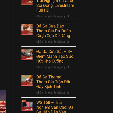
Trải Nghiệm Cá Cược
Tham
Cho
Sôi Động, Livestream
Gia
Hội
Full HD
Livestream
Viên
Hấp
Chức năng bình luận bị tắt
ở
Dẫn
Đá
Mỗi
Gà
Đá Gà Cựa Dao –
Ngày
Trực
Tham Gia Dự Đoán
Tuyến
Cược Cực Dễ Dàng
–
Chức năng bình luận bị tắt
ở
Trải
Đá
Nghiệm
Gà
Cá
Đá Gà Cựa Sắt – 3+
Cựa
Cược
Điểm Mạnh Tạo Sức
Dao
Sôi
Hút Khó Cưỡng
–
Động,
Chức năng bình luận bị tắt
ở
Tham
Livestream
Đá
Gia
Full
Gà
Dự
Đá Gà Thomo –
HD
Cựa
Đoán
Tham Gia Trận Đấu
Sắt
Cược
Đầy Kịch Tính
–
Cực
Chức năng bình luận bị tắt
ở
3+
Dễ
Đá
Điểm
Dàng
Gà
Mạnh
WS 168 – Trải
Thomo
Tạo
Nghiệm Sân Chơi Đá
–
Sức
Gà Hấp Dẫn Vạn