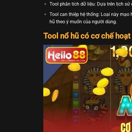
Tool phân tích dữ liệu: Dựa trên lịch sử
Tool can thiệp hệ thống: Loại này mạo h
hũ theo ý muốn của người dùng.
Tool nổ hũ có cơ chế hoạt