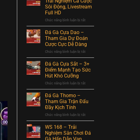
Trải Nghiệm Cá Cược
Tham
Cho
Sôi Động, Livestream
Gia
Hội
Full HD
Livestream
Viên
Hấp
Chức năng bình luận bị tắt
ở
Dẫn
Đá
Mỗi
Gà
Đá Gà Cựa Dao –
Ngày
Trực
Tham Gia Dự Đoán
Tuyến
Cược Cực Dễ Dàng
–
Chức năng bình luận bị tắt
ở
Trải
Đá
Nghiệm
Gà
Cá
Đá Gà Cựa Sắt – 3+
Cựa
Cược
Điểm Mạnh Tạo Sức
Dao
Sôi
Hút Khó Cưỡng
–
Động,
Chức năng bình luận bị tắt
ở
Tham
Livestream
Đá
Gia
Full
Gà
Dự
Đá Gà Thomo –
HD
Cựa
Đoán
Tham Gia Trận Đấu
Sắt
Cược
Đầy Kịch Tính
–
Cực
Chức năng bình luận bị tắt
ở
3+
Dễ
Đá
Điểm
Dàng
Gà
Mạnh
WS 168 – Trải
Thomo
Tạo
Nghiệm Sân Chơi Đá
–
Sức
Gà Hấp Dẫn Vạn