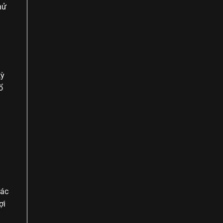
hử
kỳ
ổ
các
ợi