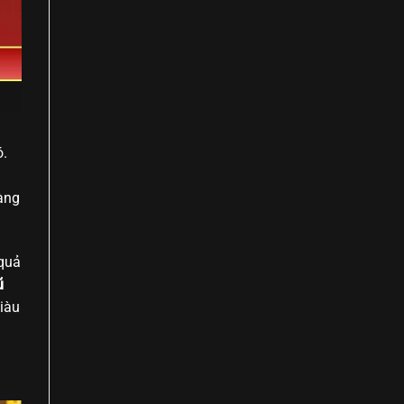
ó.
vàng
 quả
ũ
iàu