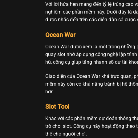
Với lời hứa hẹn mang đến tỷ lệ trúng cao v
nghiệm các phần mềm này. Dưới đây là 
được nhắc đến trên các diễn đàn cá cược 
Ocean War
Ocean War được xem là một trong những
quay slot nhờ áp dụng công nghệ lập trình
hũ, công cụ giúp tăng nhanh số dư tài kh
Giao diện của Ocean War khá trực quan, ph
mềm này còn có khả năng tránh bị hệ thốn
hơn.
Slot Tool
Khác với các phần mềm dự đoán thông thườn
trò chơi slot. Công cụ này hoạt động theo 
thế cho người chơi.