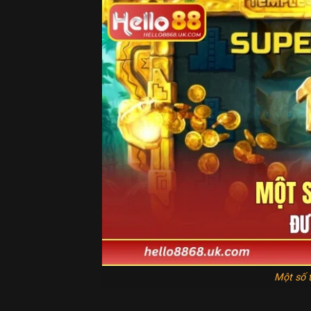
Một số 