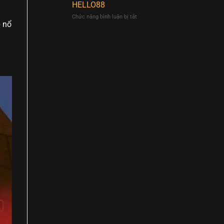
Lớn
HELLO88
Cảnh
Tại
Báo
Chức năng bình luận bị tắt
HELLO88
ở
p nổ
Về
Nổ
Nguy
Hũ
Hiểm
Avengers
Khi
–
Sử
Trò
Dụng
Chơi
Siêu
Anh
Hùng
Hấp
Dẫn
Tại
HELLO88