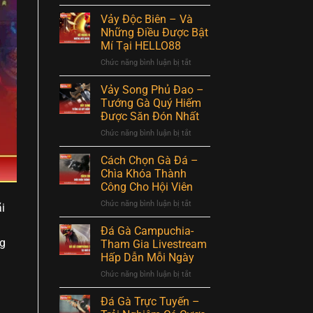
Vảy
Có
Hổ
Giá
Vảy Độc Biên – Và
Khẩu
Trị
Những Điều Được Bật
–
Cao
Mí Tại HELLO88
Biểu
Nhất
Chức năng bình luận bị tắt
ở
Tượng
Trong
Vảy
Cho
Giới
Độc
Sự
Vảy Song Phủ Đao –
Chọi
Biên
Khỏe
Tướng Gà Quý Hiếm
–
Mạnh
Được Săn Đón Nhất
Và
Của
Chức năng bình luận bị tắt
ở
Những
Gà
Vảy
Điều
Song
Được
Cách Chọn Gà Đá –
Phủ
Bật
Chìa Khóa Thành
Đao
Mí
Công Cho Hội Viên
–
Tại
Chức năng bình luận bị tắt
ở
Tướng
HELLO88
i
Cách
Gà
Chọn
Quý
Đá Gà Campuchia-
Gà
Hiếm
ng
Tham Gia Livestream
Đá
Được
Hấp Dẫn Mỗi Ngày
–
Săn
Chức năng bình luận bị tắt
ở
Chìa
Đón
Đá
Khóa
Nhất
Gà
Thành
Đá Gà Trực Tuyến –
Campuchia-
Công