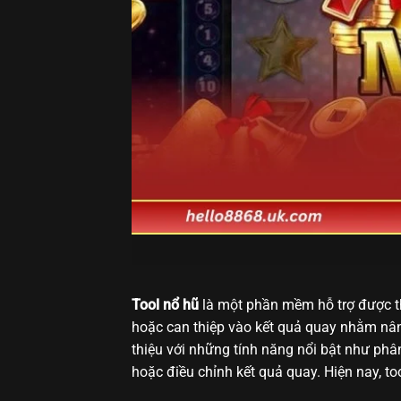
Tool nổ hũ
là một phần mềm hỗ trợ được thi
hoặc can thiệp vào kết quả quay nhằm nân
thiệu với những tính năng nổi bật như phân
hoặc điều chỉnh kết quả quay. Hiện nay, to