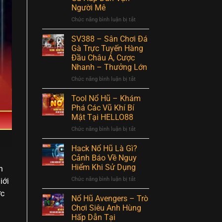
Tham
Hút
Người Mê
Gia
Khó
Trận
Chức năng bình luận bị tắt
Cưỡng
ở
Đấu
WS
Đầy
168
SV388 – Sân Chơi Đá
Kịch
–
Gà Trực Tuyến Hàng
Tính
Trải
Đầu Châu Á, Cược
Nghiệm
Nhanh – Thưởng Lớn
Sân
Chơi
Chức năng bình luận bị tắt
ở
Đá
SV388
Gà
–
Tool Nổ Hũ – Khám
Hấp
Sân
Phá Các Vũ Khí Bí
Dẫn
Chơi
Mật Tại HELLO88
Vạn
Đá
Chức năng bình luận bị tắt
Người
ở
Gà
Mê
Tool
Trực
Nổ
Tuyến
Hack Nổ Hũ Là Gì?
Hũ
Hàng
Cảnh Báo Về Nguy
–
Đầu
Hiểm Khi Sử Dụng
n
Khám
Châu
Chức năng bình luận bị tắt
ở
Phá
iới
Á,
Hack
Các
Cược
ợc
Nổ
Vũ
Nổ Hũ Avengers – Trò
Nhanh
Hũ
Khí
–
Chơi Siêu Anh Hùng
Là
Bí
Thưởng
Hấp Dẫn Tại
Gì?
Mật