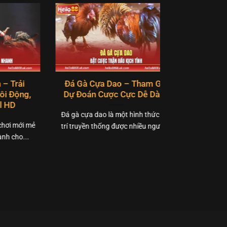
Đá Gà Cựa Dao – Tham Gia
Đá Gà Cựa S
g,
Dự Đoán Cược Cực Dễ Dàng
Mạnh Tạo 
Cư
toàn được công nhận. Tuy nhiên
HELLO88
Đá gà cựa dao là một hình thức giải
, mặt khác nếu người chơi vi phạm sẽ phải
i mẻ
Đá gà cựa sắt là 
trí truyền thống được nhiều người...
..
gà đặc sắc ng
iải trí cá cược. Mang đến cho thành viên
thời tính giải trí cao bên cạnh đó là cơ