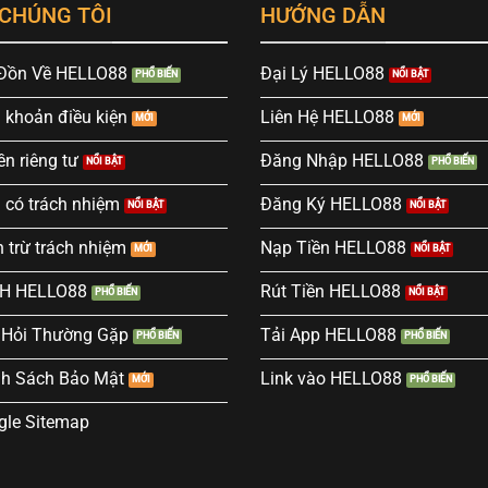
 CHÚNG TÔI
HƯỚNG DẪN
 thành viên mà còn đem đến trải nghiệm cá cược tích cực hơn
 Đồn Về HELLO88
Đại Lý HELLO88
 thể thao, game bài, bắn cá, xổ số,… Bắt đầu với vốn cược nhỏ n
ng cùng cơ hội chiến thắng ngay sau đó.
 khoản điều kiện
Liên Hệ HELLO88
n riêng tư
Đăng Nhập HELLO88
 có trách nhiệm
Đăng Ký HELLO88
ầu tư mạnh mẽ về việc nâng cấp hệ thống bảo mật hiện đại. 
 trừ trách nhiệm
Nạp Tiền HELLO88
g tin cá nhân của người dùng. Lưu trữ trực tiếp trên hệ thốn
ng xấu truy cập trái phép dưới bất kỳ hình thức nào.
H HELLO88
Rút Tiền HELLO88
 Hỏi Thường Gặp
Tải App HELLO88
nh Sách Bảo Mật
Link vào HELLO88
gle Sitemap