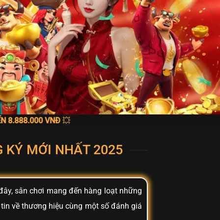
 | 🔁
HOÀN TRẢ HÀNG NGÀY LÊN ĐẾN 3%
💸 | 🎁
ĐĂNG KÝ N
G KÝ MỚI NHẤT 2025
i đây, sân chơi mang đến hàng loạt những
g tin về thương hiệu cùng một số đánh giá