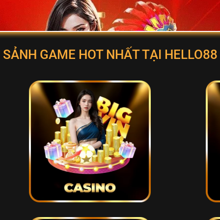
SẢNH GAME HOT NHẤT TẠI HELLO88
Một vài điểm tin chính về nhà cái uy tín HELLO88