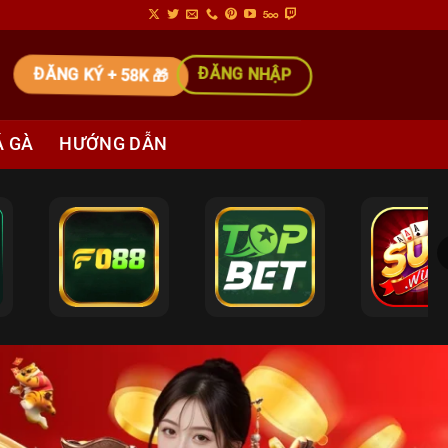
ĐĂNG NHẬP
ĐĂNG KÝ + 58K 🎁
Á GÀ
HƯỚNG DẪN