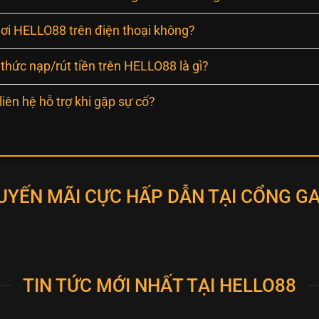
hơi HELLO88 trên điện thoại không?
và quản lý của tổ chức uy tín hàng đầu thế giới – PAGCOR. Đồ
hức nạp/rút tiền trên HELLO88 là gì?
 động một cách đầy đủ. Điều này không những thể hiện sự uy tí
iên hệ hỗ trợ khi gặp sự cố?
UYẾN MÃI CỰC HẤP DẪN TẠI CỔNG G
TIN TỨC MỚI NHẤT TẠI HELLO88