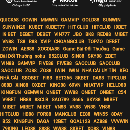
QUICK68
GOWIN
MMWIN
GAMVIP
GOLD88
SUNWIN
SUNWIN20
KUBET
KUBET77
HIT CLUB
HITCLUB
I9BET
I9 BET
DEBET
DEBET
VIN777
JBO
BK8
RED88
MIBET
VN88
T88
R88
XVIP
CHOANGCLUB
TOPZO
DEBET
ZOWIN
AE888
XOCDIA88
Game Bài Đổi Thưởng
Game
Bài Đổi Thưởng
nohu
B52CLUB
SIN88
SKY88
ZBET
VIN88
GAMVIP
FIVE88
FIVE88
SAOCLUB
SAOCLUB
SAOCLUB
ZO88
ZO88
IWIN
IWIN
NHÀ CÁI UY TÍN
KÈO
NHÀ CÁI
SBOBET
FI88
BET365
8KBET
DA88
TIPCLUB
888B
XIN88
OXBET
KING88
69VN
NHATVIP
HELLO88
KINGFUN
GEMWIN
ONBET
WW88
ONBET
ONBET
C54
V9BET
HB88
88CLB
SAO789
S666
SKY88
MIBET
MIBET
MIBET
MIBET
VN88
VN88
VN88
VN88
HITCLUB
HB88
FOR88
MANCLUB
EE88
WIN55
8DAY
B52
KINGFUN
DAGA
12BET
GOAL123
AZ888
VVVWIN
79KING
LEO88
888B
WW88
8KBET
XO88
VIN88