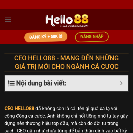
Bỏ
qua
nội
dung
ĐĂNG NHẬP
ĐĂNG KÝ + 58K 🎁
CEO HELLO88 - MANG ĐẾN NHỮNG
GIÁ TRỊ MỚI CHO NGÀNH CÁ CƯỢC
Nội dung bài viết:
CEO HELLO88
đã không còn là cái tên gì quá xa lạ với
cộng đồng cá cược. Anh không chỉ nổi tiếng nhờ tự tay gây
dựng nên thương hiệu top đầu, mà còn do đời tư trong
sạch. CEO gần như chưa từng để bản thân dính vào bất kỳ