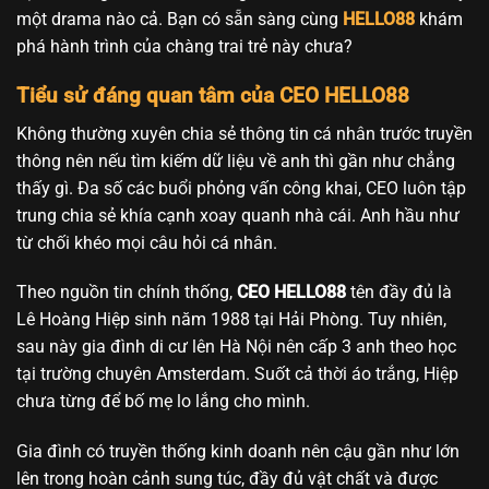
một drama nào cả. Bạn có sẵn sàng cùng
HELLO88
khám
phá hành trình của chàng trai trẻ này chưa?
Tiểu sử đáng quan tâm của CEO HELLO88
Không thường xuyên chia sẻ thông tin cá nhân trước truyền
thông nên nếu tìm kiếm dữ liệu về anh thì gần như chẳng
thấy gì. Đa số các buổi phỏng vấn công khai, CEO luôn tập
trung chia sẻ khía cạnh xoay quanh nhà cái. Anh hầu như
từ chối khéo mọi câu hỏi cá nhân.
Theo nguồn tin chính thống,
CEO HELLO88
tên đầy đủ là
Lê Hoàng Hiệp sinh năm 1988 tại Hải Phòng. Tuy nhiên,
sau này gia đình di cư lên Hà Nội nên cấp 3 anh theo học
tại trường chuyên Amsterdam. Suốt cả thời áo trắng, Hiệp
chưa từng để bố mẹ lo lắng cho mình.
Gia đình có truyền thống kinh doanh nên cậu gần như lớn
lên trong hoàn cảnh sung túc, đầy đủ vật chất và được