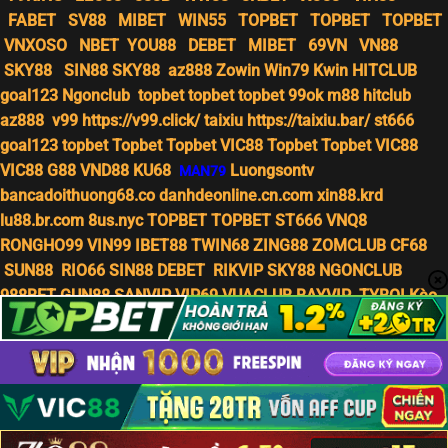
FABET
SV88
MIBET
WIN55
TOPBET
TOPBET
TOPBET
VNXOSO
NBET
YOU88
DEBET
MIBET
69VN
VN88
SKY88
SIN88
SKY88
az888
Zowin
Win79
Kwin
HITCLUB
goal123
Ngonclub
topbet
topbet
topbet
99ok
m88
hitclub
az888
v99
https://v99.click/
taixiu
https://taixiu.bar/
st666
goal123
topbet
Topbet
Topbet
VIC88
Topbet
Topbet
VIC88
VIC88
G88
VND88
KU68
Luongsontv
MAN79
bancadoithuong68.co
danhdeonline.cn.com
xin88.krd
lu88.br.com
8us.nyc
TOPBET
TOPBET
ST666
VNQ8
RONGHO99
VIN99
IBET88
TWIN68
ZING88
ZOMCLUB
CF68
SUN88
RIO66
SIN88
DEBET
RIKVIP
SKY88
NGONCLUB
988BET
GUN88
SANVIP
VIP69
VUACLUB
BAYVIP
TYBOI
Kèo
Nhà Cái
Kèo Nhà Cái 5
7m
VEGAS79
77LOC
MIG8
86BET
RAKHOITV
SOCOLIVE
XOILAC
1GOM
CAKHIATV
Sex
WIN79
Nhật Bản Hot Tại Đây
Japanese 18+
live 18+
Sex Địt Nhau Hot
Tại Đây
23WIN
Tổng hợp phim sex ngon
WIN55
WIN79
RIKVIP
8DAY
TOPBET