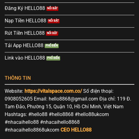
Đăng Ký HELLO88
Nạp Tiền HELLO88
Rút Tiền HELLO88
Tải App HELLO88
Link vào HELLO88
THÔNG TIN
Website:
https://vitalspace.com.co/
Số điện thoại:
0908052605 Email:
hello8868@gmail.com
Địa chỉ: 119 Đ.
Tam Đảo, Phường 15, Quận 10, Hồ Chí Minh, Việt Nam
Hashtags: #hello88 #hello8868 #hello88ukcom
#nhacaihello88 #nhacaihello8868
#nhacaihello8868ukcom
CEO HELLO88