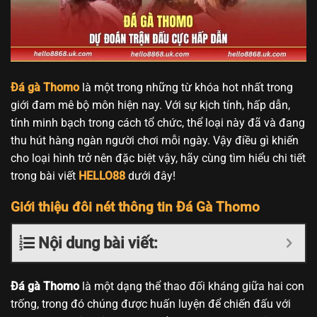
Đá gà Thomo
là một trong những từ khóa hot nhất trong
giới đam mê bộ môn hiện nay. Với sự kịch tính, hấp dẫn,
tính minh bạch trong cách tổ chức, thể loại này đã và đang
thu hút hàng ngàn người chơi mỗi ngày. Vậy điều gì khiến
cho loại hình trở nên đặc biệt vậy, hãy cùng tìm hiểu chi tiết
trong bài viết
HELLO88
dưới đây!
Giới thiệu đôi nét thông tin Đá Gà Thomo
Nội dung bài viết:
Đá gà Thomo
là một dạng thể thao đối kháng giữa hai con
trống, trong đó chúng được huấn luyện để chiến đấu với