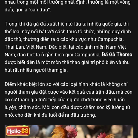
nhau trong một môi trường nhất định, thường là một vòng
đấu, gọi là “sàn đấu”.
Trong khi đá gà đã xuất hiện từ lâu tại nhiều quốc gia, thì
thể loại này nổi bật với cách thức tổ chức, những quy định
đặc thù, thường diễn ra ở các khu vực như Campuchia,
Thái Lan, Việt Nam. Đặc biệt, tại các tỉnh miền Nam Việt
Nam, đặc biệt là ở gần biên giới Campuchia,
Đá Gà Thomo
được biết đến là một môn thể thao giải trí phổ biến và thu
hút rất nhiều người tham gia.
Điểm khác biệt lớn so với các loại hình khác là không chỉ
người tham gia đặt cược vào kết quả của trận đấu, mà còn
có sự tham gia trực tiếp của người chơi trong việc huấn
luyện, chăm sóc. Mỗi con đều được chăm sóc kỹ lưỡng từ
nhỏ, cho đến khi đủ tuổi để ra đấu trường.