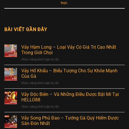
trực
.
BÀI VIẾT GẦN ĐÂY
Vảy Hàm Long – Loại Vảy Có Giá Trị Cao Nhất
Trong Giới Chọi
Chức năng bình luận bị tắt
ở
Vảy
Hàm
Vảy Hổ Khẩu – Biểu Tượng Cho Sự Khỏe Mạnh
Long
Của Gà
–
Chức năng bình luận bị tắt
ở
Loại
Vảy
Vảy
Hổ
Vảy Độc Biên – Và Những Điều Được Bật Mí Tại
Có
Khẩu
Giá
HELLO88
–
Trị
Chức năng bình luận bị tắt
ở
Biểu
Cao
Vảy
Tượng
Nhất
Độc
Vảy Song Phủ Đao – Tướng Gà Quý Hiếm Được
Cho
Trong
Biên
Sự
Săn Đón Nhất
Giới
–
Khỏe
Chọi