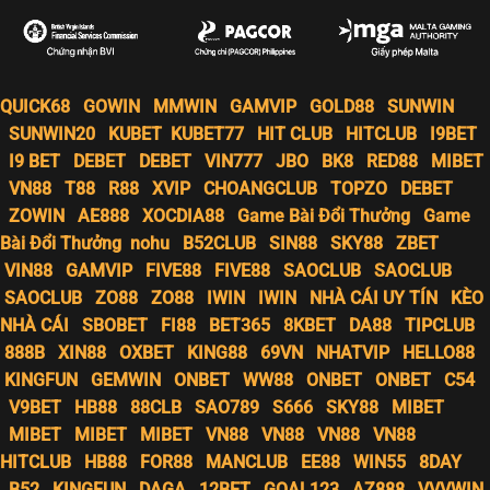
QUICK68
GOWIN
MMWIN
GAMVIP
GOLD88
SUNWIN
SUNWIN20
KUBET
KUBET77
HIT CLUB
HITCLUB
I9BET
I9 BET
DEBET
DEBET
VIN777
JBO
BK8
RED88
MIBET
VN88
T88
R88
XVIP
CHOANGCLUB
TOPZO
DEBET
ZOWIN
AE888
XOCDIA88
Game Bài Đổi Thưởng
Game
Bài Đổi Thưởng
nohu
B52CLUB
SIN88
SKY88
ZBET
VIN88
GAMVIP
FIVE88
FIVE88
SAOCLUB
SAOCLUB
SAOCLUB
ZO88
ZO88
IWIN
IWIN
NHÀ CÁI UY TÍN
KÈO
NHÀ CÁI
SBOBET
FI88
BET365
8KBET
DA88
TIPCLUB
888B
XIN88
OXBET
KING88
69VN
NHATVIP
HELLO88
KINGFUN
GEMWIN
ONBET
WW88
ONBET
ONBET
C54
V9BET
HB88
88CLB
SAO789
S666
SKY88
MIBET
MIBET
MIBET
MIBET
VN88
VN88
VN88
VN88
HITCLUB
HB88
FOR88
MANCLUB
EE88
WIN55
8DAY
B52
KINGFUN
DAGA
12BET
GOAL123
AZ888
VVVWIN