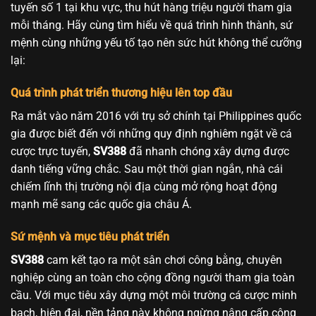
tuyến số 1 tại khu vực, thu hút hàng triệu người tham gia
mỗi tháng. Hãy cùng tìm hiểu về quá trình hình thành, sứ
mệnh cùng những yếu tố tạo nên sức hút không thể cưỡng
lại:
Quá trình phát triển thương hiệu lên top đầu
Ra mắt vào năm 2016 với trụ sở chính tại Philippines quốc
gia được biết đến với những quy định nghiêm ngặt về cá
cược trực tuyến,
SV388
đã nhanh chóng xây dựng được
danh tiếng vững chắc. Sau một thời gian ngắn, nhà cái
chiếm lĩnh thị trường nội địa cùng mở rộng hoạt động
mạnh mẽ sang các quốc gia châu Á.
Sứ mệnh và mục tiêu phát triển
SV388
cam kết tạo ra một sân chơi công bằng, chuyên
nghiệp cùng an toàn cho cộng đồng người tham gia toàn
cầu. Với mục tiêu xây dựng một môi trường cá cược minh
bạch, hiện đại, nền tảng này không ngừng nâng cấp công