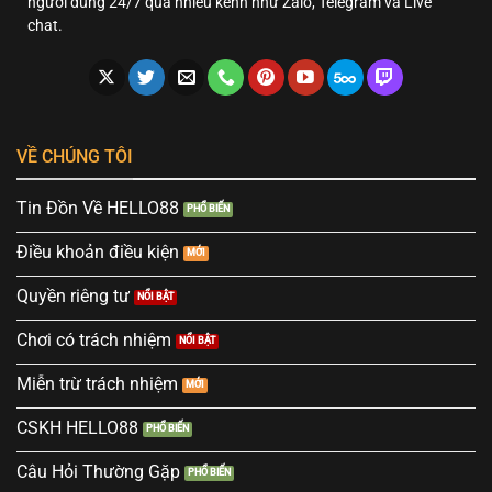
người dùng 24/7 qua nhiều kênh như Zalo, Telegram và Live
chat.
VỀ CHÚNG TÔI
Tin Đồn Về HELLO88
Điều khoản điều kiện
Quyền riêng tư
Chơi có trách nhiệm
Miễn trừ trách nhiệm
CSKH HELLO88
Câu Hỏi Thường Gặp