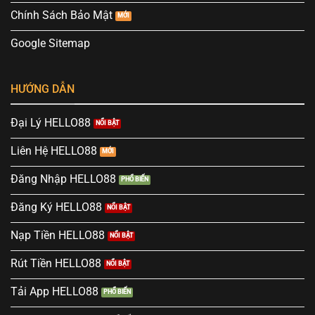
Chính Sách Bảo Mật
Google Sitemap
HƯỚNG DẪN
Đại Lý HELLO88
Liên Hệ HELLO88
Đăng Nhập HELLO88
Đăng Ký HELLO88
Nạp Tiền HELLO88
Rút Tiền HELLO88
Tải App HELLO88