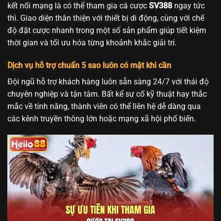
kết nối mạng là có thể tham gia cá cược
SV388
ngay tức
thì. Giao diện thân thiện với thiết bị di động, cùng với chế
độ đặt cược nhanh trong một số sản phẩm giúp tiết kiệm
thời gian và tối ưu hóa từng khoảnh khắc giải trí.
Dịch vụ hỗ trợ chuẩn 5 sao luôn có mặt khi cần
Đội ngũ hỗ trợ khách hàng luôn sẵn sàng 24/7 với thái độ
chuyên nghiệp và tận tâm. Bất kể sự cố kỹ thuật hay thắc
mắc về tính năng, thành viên có thể liên hệ dễ dàng qua
các kênh truyền thông lớn hoặc mạng xã hội phổ biến.