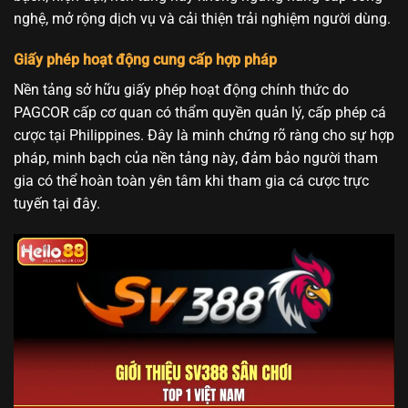
nghệ, mở rộng dịch vụ và cải thiện trải nghiệm người dùng.
Giấy phép hoạt động cung cấp hợp pháp
Nền tảng sở hữu giấy phép hoạt động chính thức do
PAGCOR cấp cơ quan có thẩm quyền quản lý, cấp phép cá
cược tại Philippines. Đây là minh chứng rõ ràng cho sự hợp
pháp, minh bạch của nền tảng này, đảm bảo người tham
gia có thể hoàn toàn yên tâm khi tham gia cá cược trực
tuyến tại đây.