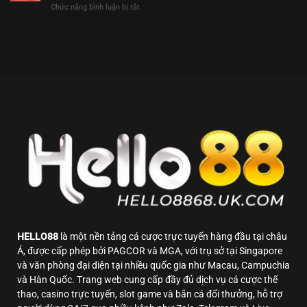
Nhanh
Chức năng bình luận bị tắt
ở
Gì?
Bí
–
Nổ
Cảnh
Mật
Thưởng
Hũ
Báo
Tại
Lớn
Avengers
Về
HELLO88
–
Nguy
Trò
Hiểm
Chơi
Khi
Siêu
Sử
Anh
Dụng
Hùng
Hấp
Dẫn
Tại
HELLO88
HELLO88
là một nền tảng cá cược trực tuyến hàng đầu tại châu
Á, được cấp phép bởi PAGCOR và MGA, với trụ sở tại Singapore
và văn phòng đại diện tại nhiều quốc gia như Macau, Campuchia
và Hàn Quốc. Trang web cung cấp đầy đủ dịch vụ cá cược thể
thao, casino trực tuyến, slot game và bắn cá đổi thưởng, hỗ trợ