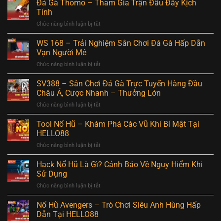
Gà
Đá Gà Thomo – Tham Gia Trận Đấu Đầy Kịch
Gia
Livestream
Cựa
Dự
Tính
Full
Sắt
Đoán
HD
Chức năng bình luận bị tắt
ở
–
Cược
Đá
3+
Cực
Gà
WS 168 – Trải Nghiệm Sân Chơi Đá Gà Hấp Dẫn
Điểm
Dễ
Thomo
Mạnh
Vạn Người Mê
Dàng
–
Tạo
Chức năng bình luận bị tắt
ở
Tham
Sức
WS
Gia
Hút
168
SV388 – Sân Chơi Đá Gà Trực Tuyến Hàng Đầu
Trận
Khó
–
Đấu
Châu Á, Cược Nhanh – Thưởng Lớn
Cưỡng
Trải
Đầy
Chức năng bình luận bị tắt
ở
Nghiệm
Kịch
SV388
Sân
Tính
–
Tool Nổ Hũ – Khám Phá Các Vũ Khí Bí Mật Tại
Chơi
Sân
Đá
HELLO88
Chơi
Gà
Chức năng bình luận bị tắt
ở
Đá
Hấp
Tool
Gà
Dẫn
Nổ
Hack Nổ Hũ Là Gì? Cảnh Báo Về Nguy Hiểm Khi
Trực
Vạn
Hũ
Tuyến
Sử Dụng
Người
–
Hàng
Mê
Chức năng bình luận bị tắt
ở
Khám
Đầu
Hack
Phá
Châu
Nổ
Nổ Hũ Avengers – Trò Chơi Siêu Anh Hùng Hấp
Các
Á,
Hũ
Vũ
Dẫn Tại HELLO88
Cược
Là
Khí